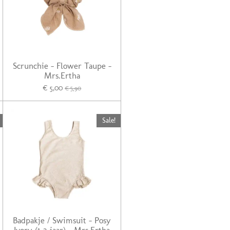
Scrunchie - Flower Taupe -
Mrs.Ertha
€ 5,00
€ 5,90
Sale!
Badpakje / Swimsuit - Posy