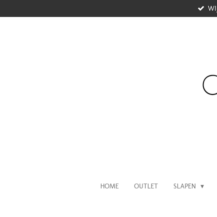
WI
Ga
direct
naar
de
hoofdinhoud
HOME
OUTLET
SLAPEN