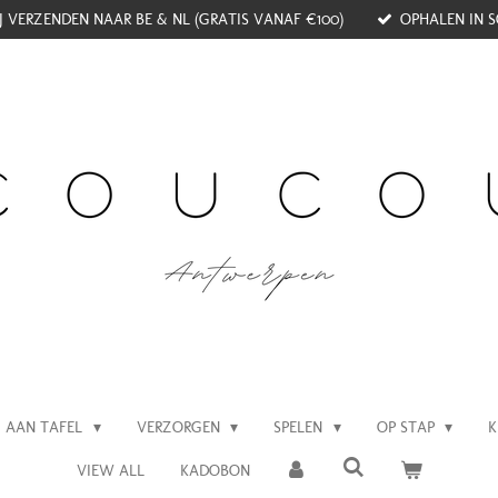
J VERZENDEN NAAR BE & NL (GRATIS VANAF €100)
OPHALEN IN S
AAN TAFEL
VERZORGEN
SPELEN
OP STAP
K
VIEW ALL
KADOBON