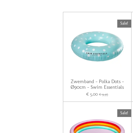
Sale!
Zwemband - Polka Dots -
Ø90cm - Swim Essentials
€ 5,00
€ 9,95
Sale!