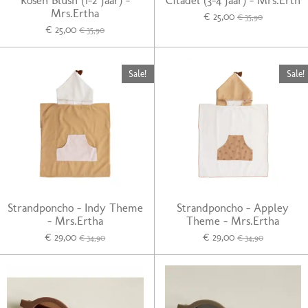
Rosen Blush (1-2 jaar) -
Citadel (3-4 jaar) - Mrs.Erth
Mrs.Ertha
€ 25,00
€ 35,90
€ 25,00
€ 35,90
Sale!
Sale!
Strandponcho - Indy Theme
Strandponcho - Appley
- Mrs.Ertha
Theme - Mrs.Ertha
€ 29,00
€ 29,00
€ 34,90
€ 34,90