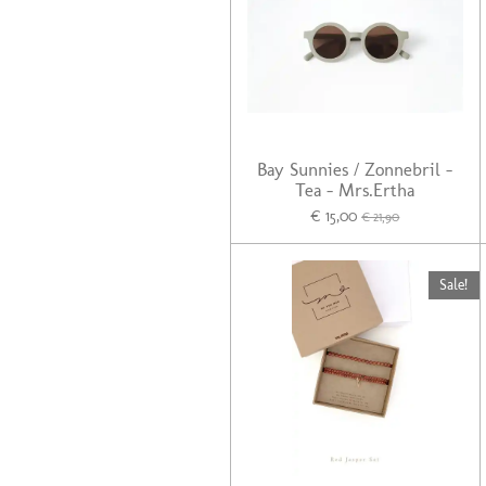
Bay Sunnies / Zonnebril -
Tea - Mrs.Ertha
€ 15,00
€ 21,90
Sale!