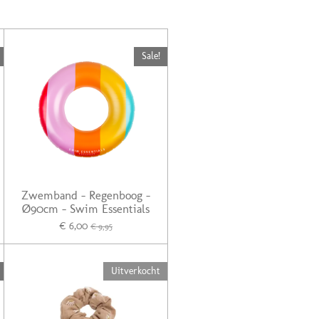
Sale!
Zwemband - Regenboog -
Ø90cm - Swim Essentials
€ 6,00
€ 9,95
Uitverkocht