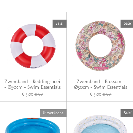
Sale!
Sale!
Zwemband - Reddingsboei
Zwemband - Blossom -
- Ø50cm - Swim Essentials
Ø50cm - Swim Essentials
€ 5,00
€ 5,00
€ 7,95
€ 7,95
Uitverkocht
Sale!