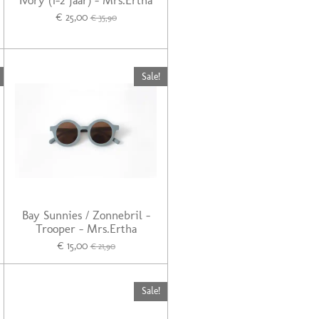
Ivory (1-2 jaar) - Mrs.Ertha
€ 25,00
€ 35,90
Sale!
Bay Sunnies / Zonnebril -
Trooper - Mrs.Ertha
€ 15,00
€ 21,90
Sale!