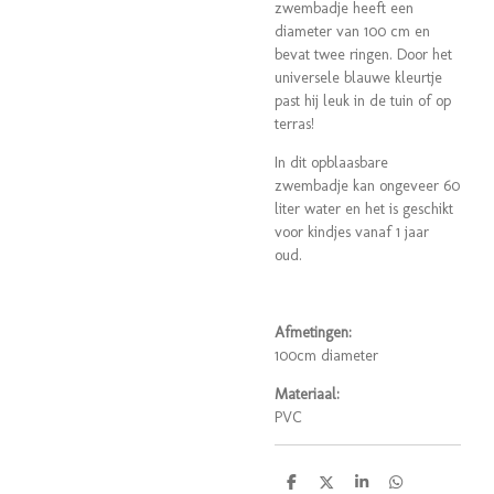
zwembadje heeft een
diameter van 100 cm en
bevat twee ringen. Door het
universele blauwe kleurtje
past hij leuk in de tuin of op
terras!
In dit opblaasbare
zwembadje kan ongeveer 60
liter water en het is geschikt
voor kindjes vanaf 1 jaar
oud.
Afmetingen:
100cm diameter
Materiaal:
PVC
D
D
S
D