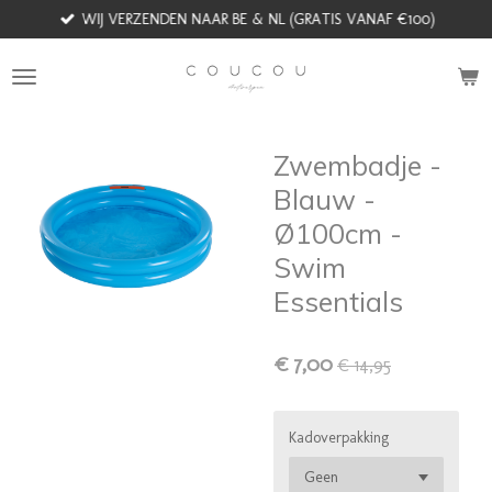
WIJ VERZENDEN NAAR BE & NL (GRATIS VANAF €100)
Ga
direct
naar
de
hoofdinhoud
Zwembadje -
Blauw -
Ø100cm -
Swim
Essentials
€ 7,00
€ 14,95
Kadoverpakking