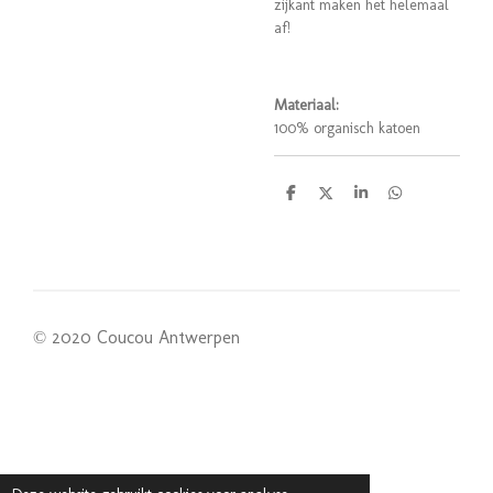
zijkant maken het helemaal
af!
Materiaal:
100% organisch katoen
D
D
S
D
e
e
h
e
l
e
a
l
e
l
r
e
n
e
n
© 2020 Coucou Antwerpen