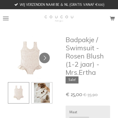
WIJ VERZENDEN NAAR BE & NL (GRATIS VANAF €100)
Ga
direct
naar
de
hoofdinhoud
Badpakje /
Swimsuit -
Rosen Blush
(1-2 jaar) -
Mrs.Ertha
Sale!
€ 25,00
€ 35,90
Maat