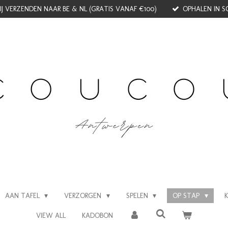
J VERZENDEN NAAR BE & NL (GRATIS VANAF €100)
OPHALEN IN S
AAN TAFEL
VERZORGEN
SPELEN
OP STAP
VIEW ALL
KADOBON