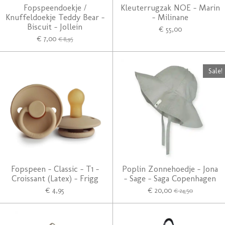
Fopspeendoekje /
Kleuterrugzak NOE - Marin
Knuffeldoekje Teddy Bear -
- Milinane
Biscuit - Jollein
€ 55,00
€ 7,00
€ 8,95
Sale!
Fopspeen - Classic - T1 -
Poplin Zonnehoedje - Jona
Croissant (Latex) - Frigg
- Sage - Saga Copenhagen
€ 4,95
€ 20,00
€ 24,50