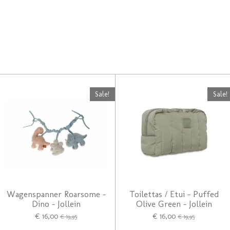
Sale!
Sale!
Wagenspanner Roarsome -
Toilettas / Etui - Puffed
Dino - Jollein
Olive Green - Jollein
€ 16,00
€ 16,00
€ 19,95
€ 19,95