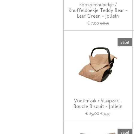
Fopspeendoekje /
Knuffeldoekje Teddy Bear -
Leaf Green - Jollein
€ 7,00
€ 8,95
Sale!
Voetenzak / Slaapzak -
Boucle Biscuit - Jollein
€ 25,00
€ 39,95
Sale!