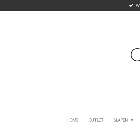
WI
Ga
direct
naar
de
hoofdinhoud
HOME
OUTLET
SLAPEN