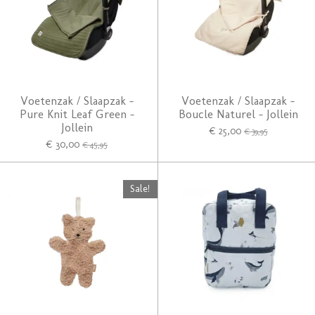
Voetenzak / Slaapzak -
Voetenzak / Slaapzak -
Pure Knit Leaf Green -
Boucle Naturel - Jollein
Jollein
€ 25,00
€ 39,95
€ 30,00
€ 45,95
Sale!