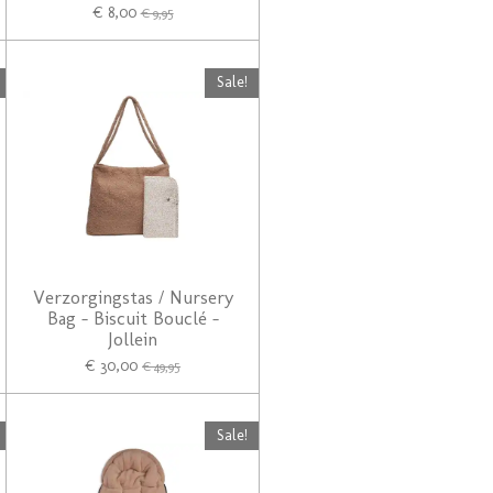
€ 8,00
€ 9,95
Sale!
Verzorgingstas / Nursery
Bag - Biscuit Bouclé -
Jollein
€ 30,00
€ 49,95
Sale!