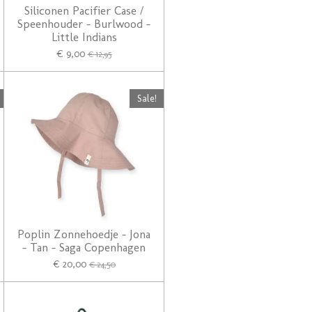
Siliconen Pacifier Case /
Speenhouder - Burlwood -
Little Indians
€ 9,00
€ 12,95
Sale!
Poplin Zonnehoedje - Jona
- Tan - Saga Copenhagen
€ 20,00
€ 24,50