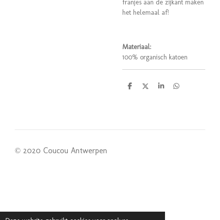
franjes aan de zijkant maken
het helemaal af!
Materiaal:
100% organisch katoen
D
D
S
D
e
e
h
e
l
e
a
l
e
l
r
e
n
e
n
© 2020 Coucou Antwerpen