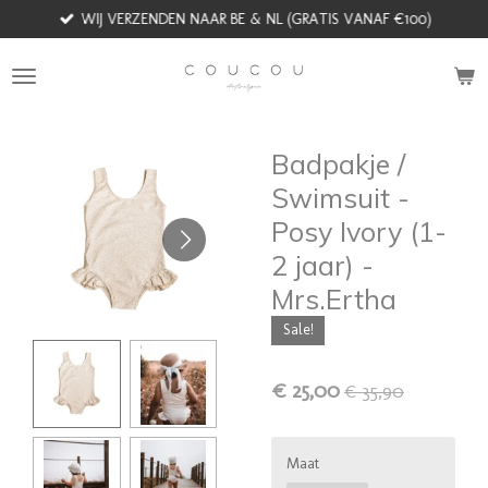
WIJ VERZENDEN NAAR BE & NL (GRATIS VANAF €100)
Ga
direct
naar
de
hoofdinhoud
Badpakje /
Swimsuit -
Posy Ivory (1-
2 jaar) -
Mrs.Ertha
Sale!
€ 25,00
€ 35,90
Maat