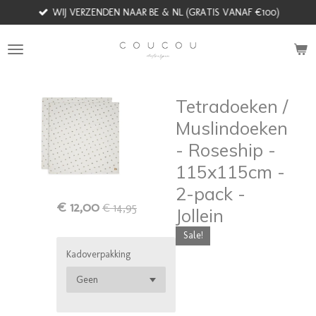
WIJ VERZENDEN NAAR BE & NL (GRATIS VANAF €100)
Ga
direct
naar
de
hoofdinhoud
Tetradoeken /
Muslindoeken
- Roseship -
115x115cm -
2-pack -
€ 12,00
€ 14,95
Jollein
Sale!
Kadoverpakking