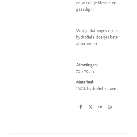
en wikkel je kleintje er
gezellig in.
Wist je dat ongestreken
hydrofiele doekjes beter
absorberen?
Afmetingen:
70 x 70cm
Materiaal:
100% hydrofiel katoen
D
D
S
D
e
e
h
e
l
e
a
l
e
l
r
e
n
e
n