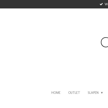
WI
Ga
direct
naar
de
hoofdinhoud
HOME
OUTLET
SLAPEN