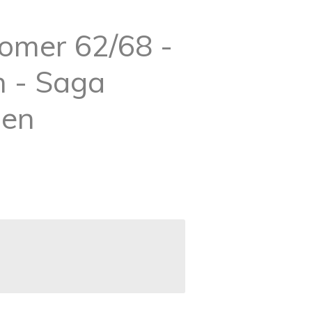
oomer 62/68 -
n - Saga
gen