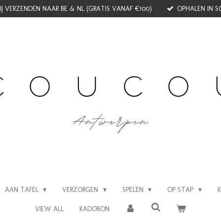
J VERZENDEN NAAR BE & NL (GRATIS VANAF €100)
OPHALEN IN S
AAN TAFEL
VERZORGEN
SPELEN
OP STAP
VIEW ALL
KADOBON