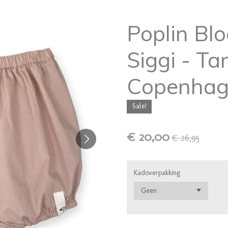
Poplin Bl
Siggi - Ta
Copenha
Sale!
€ 20,00
€ 26,95
Kadoverpakking