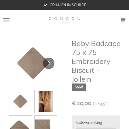
OPHALEN IN SCHILDE
Ga
direct
naar
de
hoofdinhoud
Baby Badcape
75 x 75 -
Embroidery
Biscuit -
Jollein
Sale!
€ 20,00
€ 29,95
Kadoverpakking