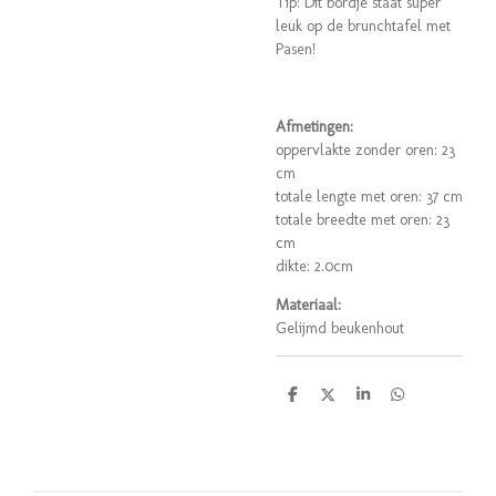
Tip: Dit bordje staat super
leuk op de brunchtafel met
Pasen!
Afmetingen:
oppervlakte zonder oren: 23
cm
totale lengte met oren: 37 cm
totale breedte met oren: 23
cm
dikte: 2.0cm
Materiaal:
Gelijmd beukenhout
D
D
S
D
e
e
h
e
l
e
a
l
e
l
r
e
n
e
n