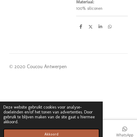
Materiaal:
100% siliconen
D
D
S
D
e
e
h
e
l
e
a
l
e
l
r
e
n
e
n
© 2020 Coucou Antwerpen
Deze website gebruikt cookies voor analyse-
doeleinden en/of het tonen van advertenties. Door
gebruik te blijven maken van de site gaat u hiermee
akkoord.
Akkoord
E-mailadres
Kaart
WhatsApp