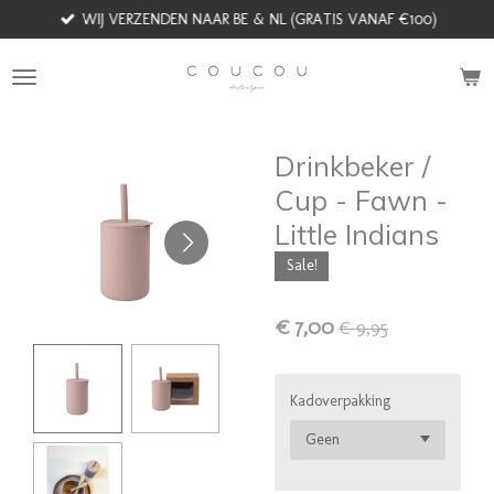
WIJ VERZENDEN NAAR BE & NL (GRATIS VANAF €100)
Ga
direct
naar
de
hoofdinhoud
Drinkbeker /
Cup - Fawn -
Little Indians
Sale!
€ 7,00
€ 9,95
Kadoverpakking