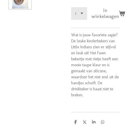
In
winkelwagen
Wat is jouw favoriete sapje?
De leuke kinderbekers van
Little Indians zien er stijlvol
en leuk uit! Het Fawn
bekertje met rietje heeft een
mooie taupe kleur en is
gemaakt van silicone,
waardoor het niet snel uit de
handjes schuift. De
drinkbeker is haast niet te
breken.
D
D
S
D
e
e
h
e