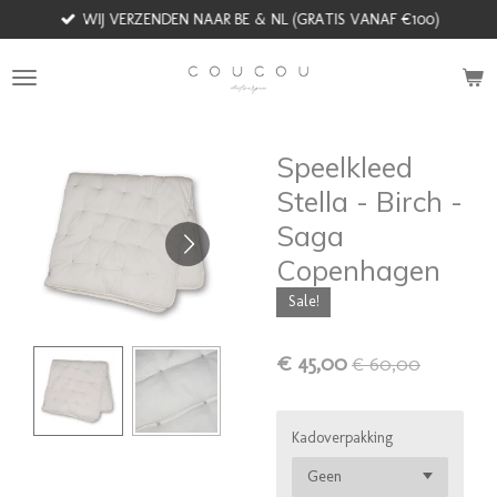
WIJ VERZENDEN NAAR BE & NL (GRATIS VANAF €100)
Ga
direct
naar
de
hoofdinhoud
Speelkleed
Stella - Birch -
Saga
Copenhagen
Sale!
€ 45,00
€ 60,00
Kadoverpakking