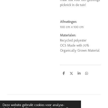
picknick in de tuin!
Afmetingen:
100 cm x 100 cm
Materialen:
Recycled
polyester
OCS Made with 70%
Organically Grown Material
D
D
S
D
e
e
h
e
l
e
a
l
e
l
r
e
n
e
n
© 2020 Coucou Antwerpen
Deze website gebruikt cookies voor analyse-