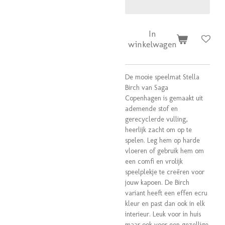
In
winkelwagen
De mooie speelmat Stella
Birch van Saga
Copenhagen is gemaakt uit
ademende stof en
gerecyclerde vulling,
heerlijk zacht om op te
spelen. Leg hem op harde
vloeren of gebruik hem om
een comfi en vrolijk
speelplekje te creëren voor
jouw kapoen. De Birch
variant heeft een effen ecru
kleur en past dan ook in elk
interieur. Leuk voor in huis
maar ook voor een gezellige