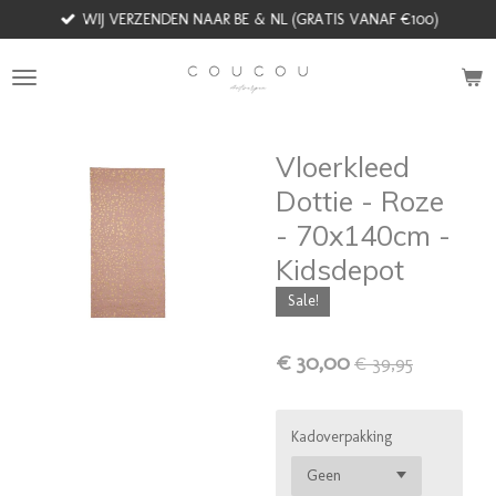
WIJ VERZENDEN NAAR BE & NL (GRATIS VANAF €100)
Ga
direct
naar
de
hoofdinhoud
Vloerkleed
Dottie - Roze
- 70x140cm -
Kidsdepot
Sale!
€ 30,00
€ 39,95
Kadoverpakking