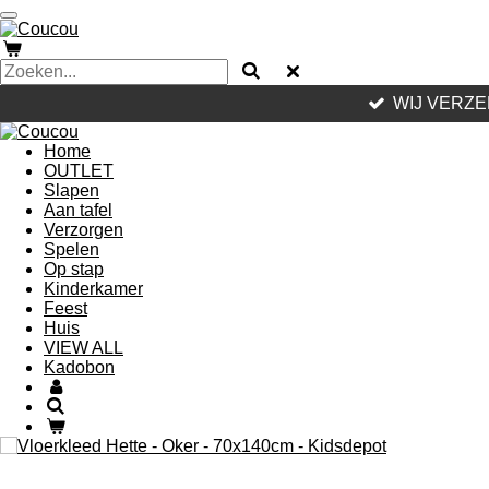
Ga
direct
naar
de
hoofdinhoud
WIJ VERZE
Home
OUTLET
Slapen
Aan tafel
Verzorgen
Spelen
Op stap
Kinderkamer
Feest
Huis
VIEW ALL
Kadobon