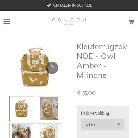
OPHALEN IN SCHILDE
Ga
direct
naar
de
hoofdinhoud
Kleuterrugzak
NOE - Owl
Amber -
Milinane
€ 55,00
Kadoverpakking