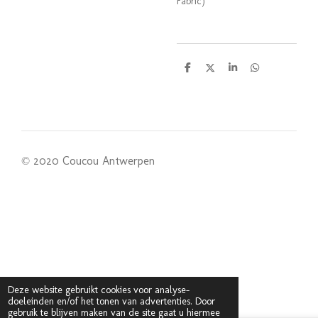
Fabric)
D
D
S
D
e
e
h
e
l
e
a
l
e
l
r
e
n
e
n
© 2020 Coucou Antwerpen
Deze website gebruikt cookies voor analyse-
doeleinden en/of het tonen van advertenties. Door
gebruik te blijven maken van de site gaat u hiermee