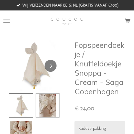
WIJ VERZENDEN NAAR BE & NL (GRATIS VANAF €100)
Ga
direct
naar
de
hoofdinhoud
Fopspeendoek
je /
Knuffeldoekje
Snoppa -
Cream - Saga
Copenhagen
€ 24,00
Kadoverpakking