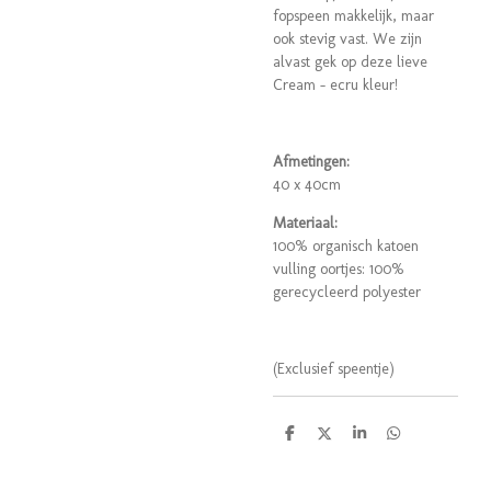
fopspeen makkelijk, maar
ook stevig vast. We zijn
alvast gek op deze lieve
Cream - ecru kleur!
Afmetingen:
40 x 40cm
Materiaal:
100% organisch katoen
vulling oortjes: 100%
gerecycleerd polyester
(Exclusief speentje)
D
D
S
D
e
e
h
e
l
e
a
l
e
l
r
e