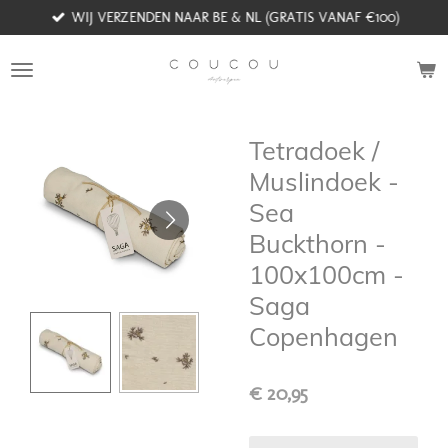
WIJ VERZENDEN NAAR BE & NL (GRATIS VANAF €100)
Ga
direct
naar
de
hoofdinhoud
Tetradoek /
Muslindoek -
Sea
Buckthorn -
100x100cm -
Saga
Copenhagen
€ 20,95