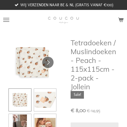
WIJ VERZENDEN NAAR BE & NL (GRATIS VANAF €100)
Ga
direct
naar
de
hoofdinhoud
Tetradoeken /
Muslindoeken
- Peach -
115x115cm -
2-pack -
Jollein
Sale!
€ 8,00
€ 14,95