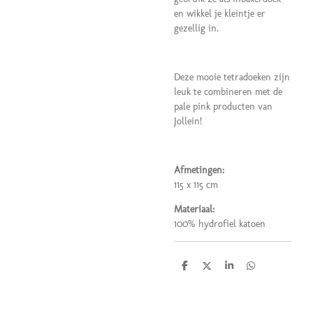
en wikkel je kleintje er
gezellig in.
Deze mooie tetradoeken zijn
leuk te combineren met de
pale pink producten van
Jollein!
Afmetingen:
115 x 115 cm
Materiaal:
100% hydrofiel katoen
D
D
S
D
e
e
h
e
l
e
a
l
e
l
r
e
n
e
n