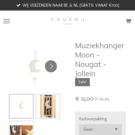
WIJ VERZENDEN NAAR BE & NL (GRATIS VANAF €100)
Ga
direct
naar
de
hoofdinhoud
Muziekhanger
Moon -
Nougat -
Jollein
Sale!
€ 12,00
€ 16,95
Kadoverpakking