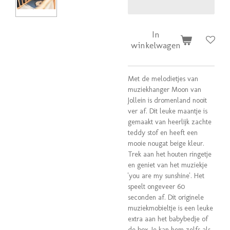
In
winkelwagen
Met de melodietjes van
muziekhanger Moon van
Jollein is dromenland nooit
ver af. Dit leuke maantje is
gemaakt van heerlijk zachte
teddy stof en heeft een
mooie nougat beige kleur.
Trek aan het houten ringetje
en geniet van het muziekje
'you are my sunshine'. Het
speelt ongeveer 60
seconden af. Dit originele
muziekmobieltje is een leuke
extra aan het babybedje of
de box. Je kan hem zelfs als