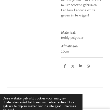
muurdecoratie gebruiken.
Een leuk kadootje om te
geven én te krijgen!
Materiaal:
teddy polyester
Afmetingen:
20cm
D
D
S
D
e
e
h
e
l
e
a
l
e
l
r
e
n
e
n
© 2020 Coucou Antwerpen
Deze website gebruikt cookies voor analyse-
doeleinden en/of het tonen van advertenties. Door
gebruik te blijven maken van de site gaat u hiermee