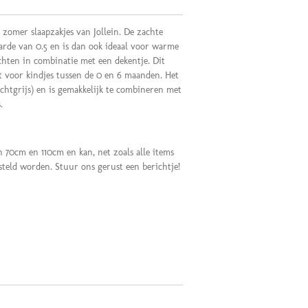
zomer slaapzakjes van Jollein. De zachte
arde van 0.5 en is dan ook ideaal voor warme
ten in combinatie met een dekentje. Dit
kt voor kindjes tussen de 0 en 6 maanden. Het
ichtgrijs) en is gemakkelijk te combineren met
s.
in 70cm en 110cm en kan, net zoals alle items
esteld worden. Stuur ons gerust een berichtje!