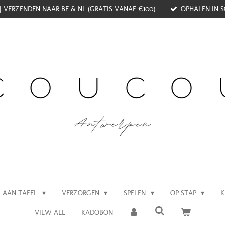
J VERZENDEN NAAR BE & NL (GRATIS VANAF €100)
OPHALEN IN S
AAN TAFEL
VERZORGEN
SPELEN
OP STAP
K
VIEW ALL
KADOBON