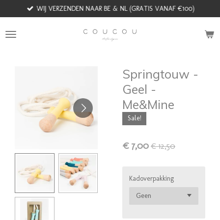
WIJ VERZENDEN NAAR BE & NL (GRATIS VANAF €100)
Ga
direct
naar
de
hoofdinhoud
Springtouw -
Geel -
Me&Mine
Sale!
€ 7,00
€ 12,50
Kadoverpakking