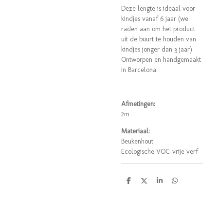
Deze lengte is ideaal voor
kindjes vanaf 6 jaar (we
raden aan om het product
uit de buurt te houden van
kindjes jonger dan 3 jaar)
Ontworpen en handgemaakt
in Barcelona
Afmetingen:
2m
Materiaal:
Beukenhout
Ecologische VOC-vrije verf
D
D
S
D
e
e
h
e
l
e
a
l
e
l
r
e
n
e
n