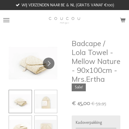
WIJ VERZENDEN NAAR BE & NL (GRATIS VANAF €100)
Ga
direct
naar
de
hoofdinhoud
Badcape /
Lola Towel -
Mellow Nature
- 90x100cm -
Mrs.Ertha
Sale!
€ 45,00
€ 59,95
Kadoverpakking