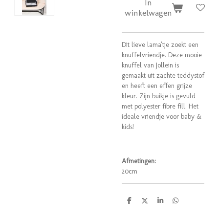
In
winkelwagen
Dit lieve lama'tje zoekt een
knuffelvriendje. Deze mooie
knuffel van Jollein is
gemaakt uit zachte teddystof
en heeft een effen grijze
kleur. Zijn buikje is gevuld
met polyester fibre fill. Het
ideale vriendje voor baby &
kids!
Afmetingen:
20cm
D
D
S
D
e
e
h
e
l
e
a
l