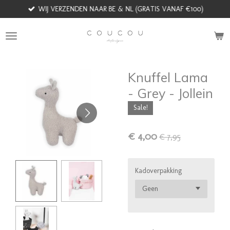
WIJ VERZENDEN NAAR BE & NL (GRATIS VANAF €100)
Ga
direct
naar
de
hoofdinhoud
Knuffel Lama
- Grey - Jollein
Sale!
€ 4,00
€ 7,95
Kadoverpakking