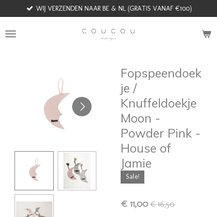
WIJ VERZENDEN NAAR BE & NL (GRATIS VANAF €100)
Ga
direct
naar
de
hoofdinhoud
Fopspeendoek
je /
Knuffeldoekje
Moon -
Powder Pink -
House of
Jamie
Sale!
€ 11,00
€ 16,50