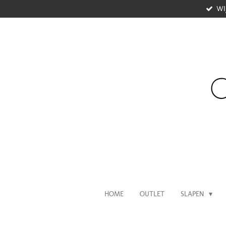
WI
Ga
direct
naar
de
hoofdinhoud
HOME
OUTLET
SLAPEN