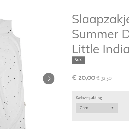
Slaapzakj
Summer Do
Little Indi
Sale!
€ 20,00
€ 32,50
Kadoverpakking