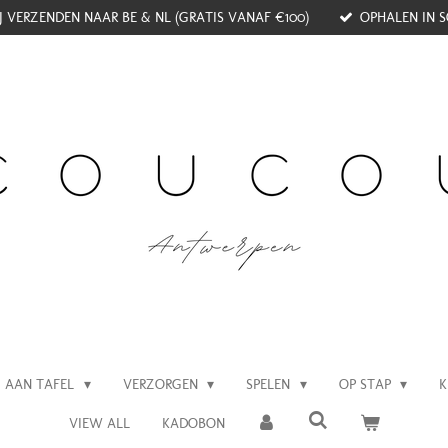
J VERZENDEN NAAR BE & NL (GRATIS VANAF €100)
OPHALEN IN S
AAN TAFEL
VERZORGEN
SPELEN
OP STAP
K
VIEW ALL
KADOBON