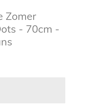
e Zomer
ts - 70cm -
ans