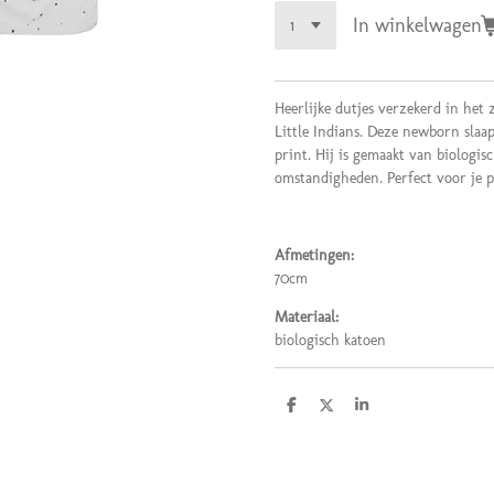
In winkelwagen
Heerlijke dutjes verzekerd in het
Little Indians. Deze newborn slaap
print. Hij is gemaakt van biolog
omstandigheden. Perfect voor je 
Afmetingen:
70cm
Materiaal:
biologisch katoen
D
D
S
e
e
h
l
e
a
e
l
r
n
e