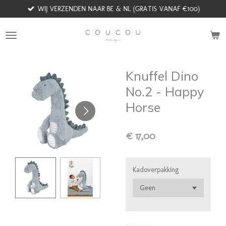
WIJ VERZENDEN NAAR BE & NL (GRATIS VANAF €100)
Ga
direct
naar
de
hoofdinhoud
Knuffel Dino
No.2 - Happy
Horse
€ 17,00
Kadoverpakking