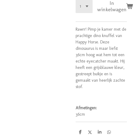
In
winkelwagen
Rawrr! Pimp je kamer met de
prachtige dino knuffel van
Happy Horse. Deze
dinosaurus is maar liefst
36cm hoog wat hem tot een
echte eyecatcher maakt. Hij
heeft een grijsblauwe kleur,
gestreept buikje en is
gemaakt van heerlijk zachte
stof.
Afmetingen:
36cm
D
D
S
D