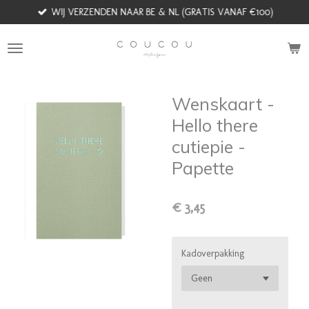
WIJ VERZENDEN NAAR BE & NL (GRATIS VANAF €100)
Ga
direct
naar
de
hoofdinhoud
Wenskaart -
Hello there
cutiepie -
Papette
€ 3,45
Kadoverpakking