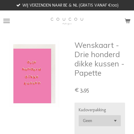
WIJ VERZENDEN NAAR BE & NL (GRATIS VANAF €100)
Ga
direct
naar
de
hoofdinhoud
Wenskaart -
Drie honderd
dikke kussen -
Papette
€ 3,95
Kadoverpakking