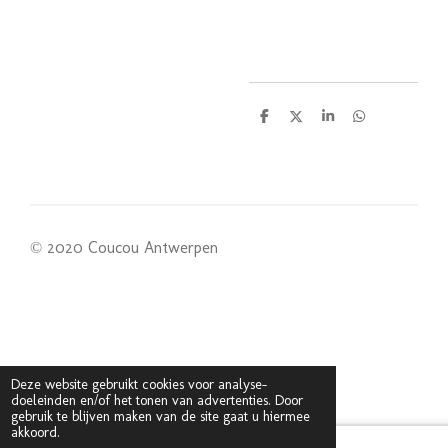
D
D
S
D
e
e
h
e
l
e
a
l
e
l
r
e
n
e
n
© 2020 Coucou Antwerpen
Deze website gebruikt cookies voor analyse-
doeleinden en/of het tonen van advertenties. Door
gebruik te blijven maken van de site gaat u hiermee
akkoord.