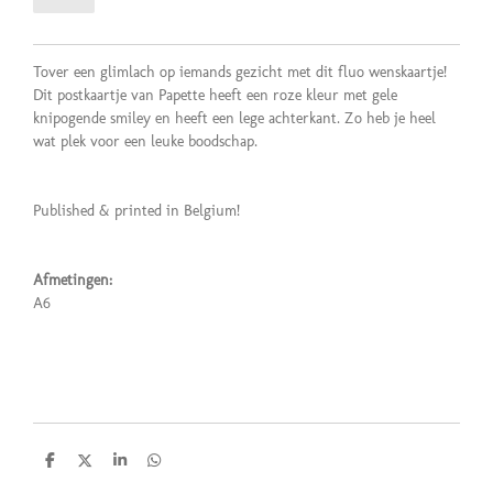
Tover een glimlach op iemands gezicht met dit fluo wenskaartje!
Dit postkaartje van Papette heeft een roze kleur met gele
knipogende smiley en heeft een lege achterkant. Zo heb je heel
wat plek voor een leuke boodschap.
Published & printed in Belgium!
Afmetingen:
A6
D
D
S
D
e
e
h
e