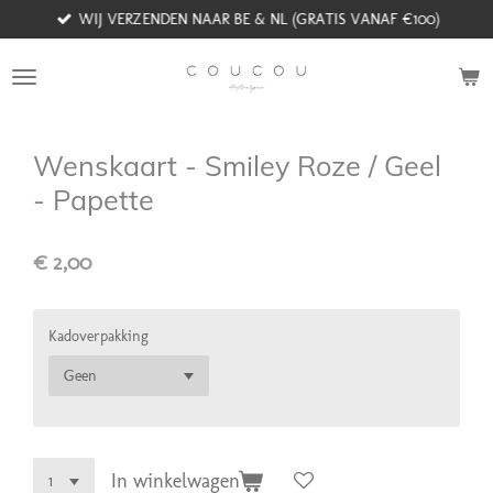
WIJ VERZENDEN NAAR BE & NL (GRATIS VANAF €100)
Ga
direct
naar
de
hoofdinhoud
Wenskaart - Smiley Roze / Geel
- Papette
€ 2,00
Kadoverpakking
In winkelwagen