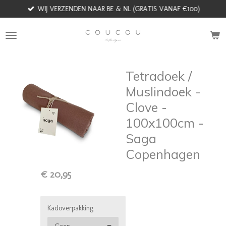
WIJ VERZENDEN NAAR BE & NL (GRATIS VANAF €100)
Ga
direct
naar
de
hoofdinhoud
Tetradoek /
Muslindoek -
Clove -
100x100cm -
Saga
Copenhagen
€ 20,95
Kadoverpakking