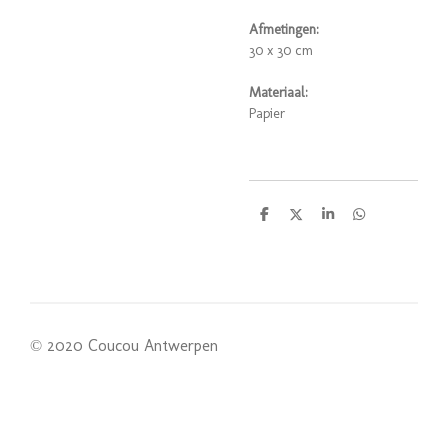
Afmetingen:
30 x 30 cm
Materiaal:
Papier
D
D
S
D
e
e
h
e
l
e
a
l
e
l
r
e
n
e
n
© 2020 Coucou Antwerpen