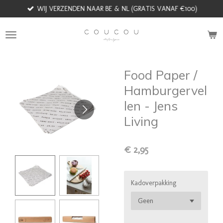
WIJ VERZENDEN NAAR BE & NL (GRATIS VANAF €100)
Ga
direct
naar
de
hoofdinhoud
Food Paper /
Hamburgervel
len - Jens
Living
€ 2,95
Kadoverpakking