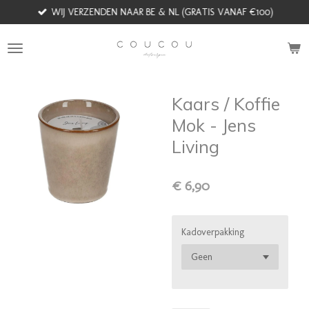
WIJ VERZENDEN NAAR BE & NL (GRATIS VANAF €100)
Ga
direct
naar
de
hoofdinhoud
Kaars / Koffie
Mok - Jens
Living
€ 6,90
Kadoverpakking