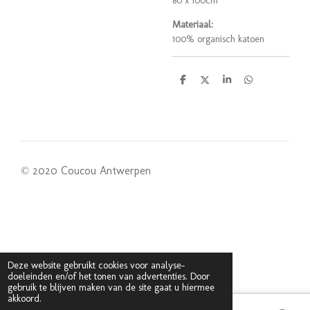
80 x 100cm
Materiaal:
100% organisch katoen
D
D
S
D
e
e
h
e
l
e
a
l
e
l
r
e
n
e
n
© 2020 Coucou Antwerpen
Deze website gebruikt cookies voor analyse-
doeleinden en/of het tonen van advertenties. Door
gebruik te blijven maken van de site gaat u hiermee
akkoord.