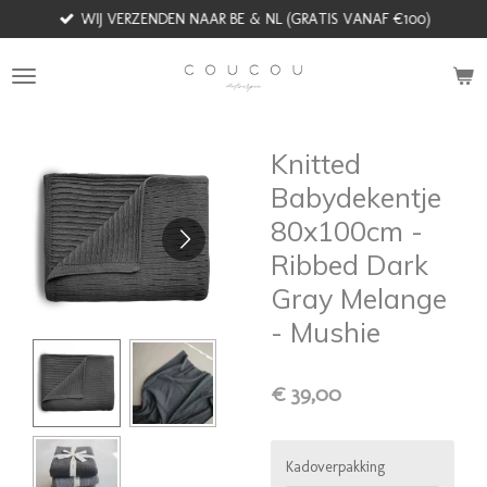
WIJ VERZENDEN NAAR BE & NL (GRATIS VANAF €100)
Ga
direct
naar
de
hoofdinhoud
Knitted
Babydekentje
80x100cm -
Ribbed Dark
Gray Melange
- Mushie
€ 39,00
Kadoverpakking