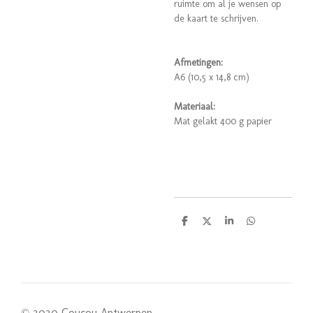
ruimte om al je wensen op
de kaart te schrijven.
Afmetingen:
A6 (10,5 x 14,8 cm)
Materiaal:
Mat gelakt 400 g papier
D
D
S
D
e
e
h
e
l
e
a
l
e
l
r
e
n
e
n
© 2020 Coucou Antwerpen