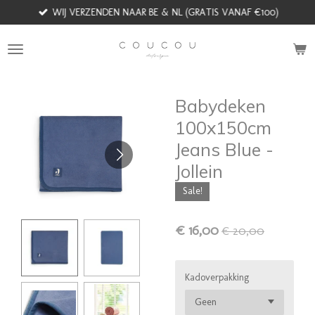
WIJ VERZENDEN NAAR BE & NL (GRATIS VANAF €100)
Ga
direct
naar
de
hoofdinhoud
Babydeken
100x150cm
Jeans Blue -
Jollein
Sale!
€ 16,00
€ 20,00
Kadoverpakking