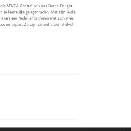
ooie SENZA Cocktailprikkers Dutch Delight.
an je feestelijke gelegenheden. Met zijn leuke
rikkers een Nederlands thema met zich mee.
e en papier. Zo zijn ze niet alleen stijlvol