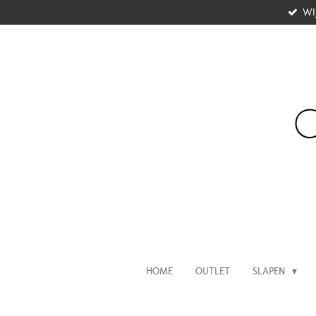
WI
Ga
direct
naar
de
hoofdinhoud
HOME
OUTLET
SLAPEN