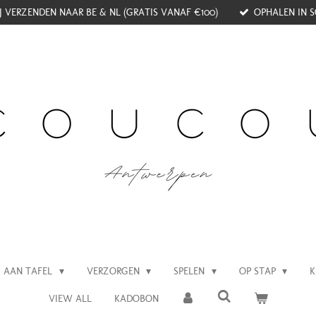
J VERZENDEN NAAR BE & NL (GRATIS VANAF €100)
OPHALEN IN S
AAN TAFEL
VERZORGEN
SPELEN
OP STAP
K
VIEW ALL
KADOBON