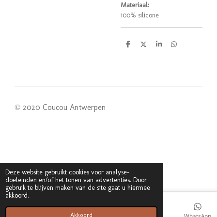
Materiaal:
100% silicone
D
D
S
D
e
e
h
e
l
e
a
l
e
l
r
e
n
e
n
© 2020 Coucou Antwerpen
Deze website gebruikt cookies voor analyse-
doeleinden en/of het tonen van advertenties. Door
gebruik te blijven maken van de site gaat u hiermee
akkoord.
Akkoord
E-mailadres
Kaart
WhatsApp