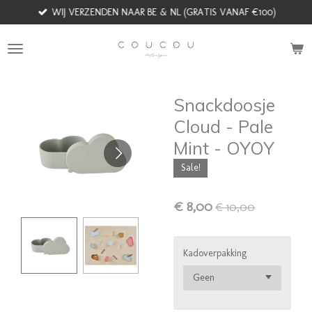
WIJ VERZENDEN NAAR BE & NL (GRATIS VANAF €100)
Ga
direct
naar
de
hoofdinhoud
Snackdoosje
Cloud - Pale
Mint - OYOY
Sale!
€ 8,00
€ 10,00
Kadoverpakking