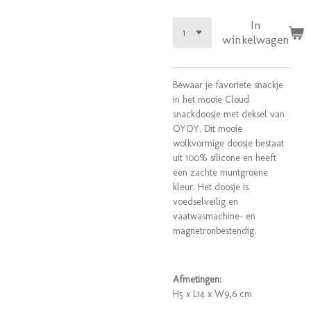
In
winkelwagen
Bewaar je favoriete snackje
in het mooie Cloud
snackdoosje met deksel van
OYOY. Dit mooie
wolkvormige doosje bestaat
uit 100% silicone en heeft
een zachte muntgroene
kleur. Het doosje is
voedselveilig en
vaatwasmachine- en
magnetronbestendig.
Afmetingen:
H5 x L14 x W9,6 cm